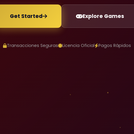
Get Started
Explore Games
Transacciones Seguras
Licencia Oficial
Pagos Rápidos