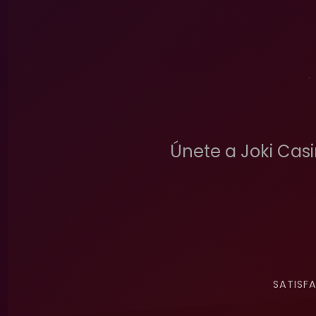
Únete a Joki Ca
SATISF